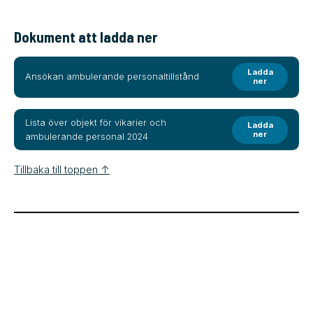
Dokument att ladda ner
Ladda
Ansökan ambulerande personaltillstånd
ner
Lista över objekt för vikarier och
Ladda
ner
ambulerande personal 2024
Tillbaka till toppen ↑
Blanketter och villkor